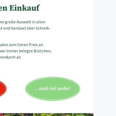
hen Einkauf
ine große Auswahl in allen
st und Gemüse) über Schreib-
kte zum fairen Preis an.
 wir immer belegte Brötchen,
chendurch an.